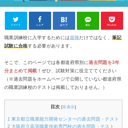
ツイート
シェア
はてブ
送る
Pocket
職業訓練校に入学するためには
面接
だけではなく、
筆記
試験に合格
する必要があります。
そこで、このページでは各都道府県別に
過去問題を3年
分まとめて掲載
！ぜひ、試験対策に役立ててください
（※過去問題をホームページで公開していない都道府県
の職業訓練校のテストは掲載しておりません。）
目次
[
非表示
]
1
東京都立職業能力開発センターの過去問題・テスト
2
大阪府立高等職業技術専門校の過去問題・テスト